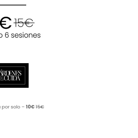
a por solo –
10€
15€