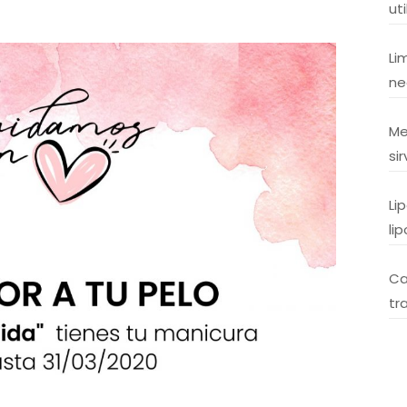
uti
Li
ne
Me
si
Li
li
Ca
tr