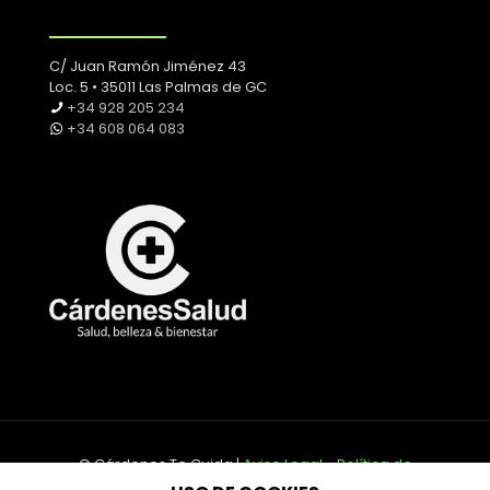
C/ Juan Ramón Jiménez 43
Loc. 5 • 35011 Las Palmas de GC
+34 928 205 234
+34 608 064 083
© Cárdenes Te Cuida |
Aviso Legal
-
Política de
Cookies
-
Política de Privacidad